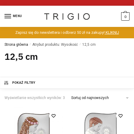
MENU
0
Zapisz się do newslettera i odbierz 50 zł na zakupy!
KLIKNIJ
Strona główna
/
Atrybut produktu: Wysokość
/
12,5 cm
12,5 cm
POKAŻ FILTRY
Wyświetlanie wszystkich wyników: 3