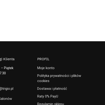
i Klienta
PROFIL
 – Piątek
Moje konto
7.30
Polityka prywatności i plików
cookies
trigio.pl
Dostawa i płatność
Raty 0% PayU
 Salonów
Regulamin sklepu