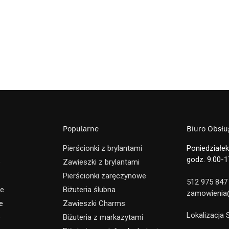
Popularne
Biuro Obsług
Pierścionki z brylantami
Poniedziałek
godz. 9.00-1
e
Zawieszki z brylantami
Pierścionki zaręczynowe
512 975 847
ne
Biżuteria ślubna
zamowienia@
e
Zawieszki Charms
Lokalizacja
e
Biżuteria z markazytami