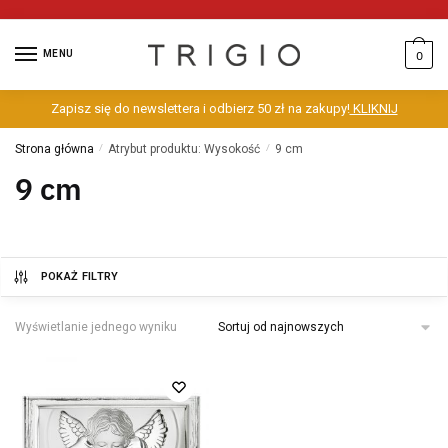
MENU
0
Zapisz się do newslettera i odbierz 50 zł na zakupy!
KLIKNIJ
Strona główna
/
Atrybut produktu: Wysokość
/
9 cm
9 cm
POKAŻ FILTRY
Wyświetlanie jednego wyniku