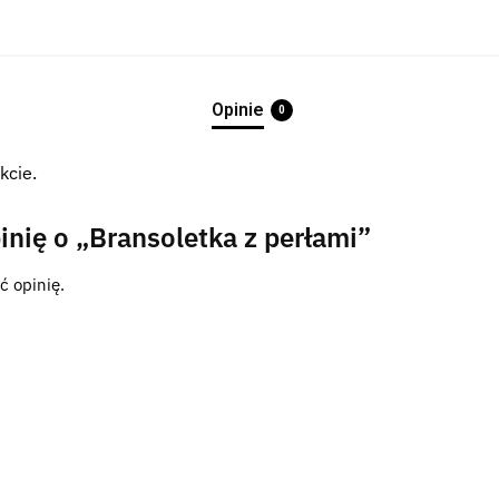
Opinie
0
kcie.
inię o „Bransoletka z perłami”
ć opinię.