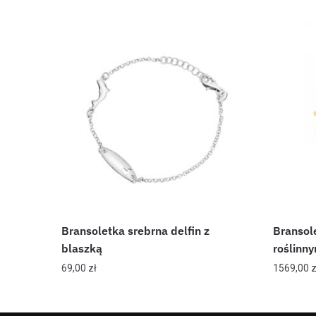
Bransoletka srebrna delfin z
Bransol
blaszką
roślinn
69,00
zł
1569,00
z