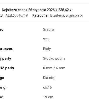
Najniższa cena (
26 stycznia 2026
):
238,62
zł
KS:
AEBZ0046/19
Kategorie:
Biżuteria
,
Bransoletki
ec
Srebro
925
 kruszcu
Biały
 perły
Słodkowodna
ść perły
8 mm / 6 mm
ogo
Dla niej
w g.
ok.16
ść
19 cm