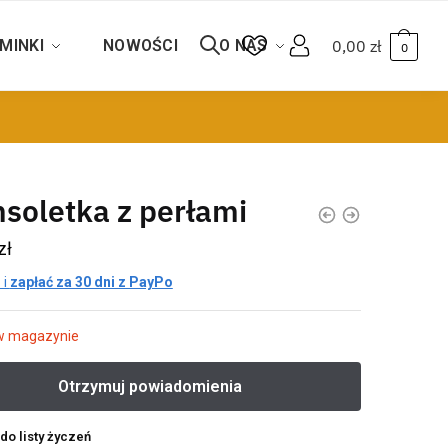
MINKI
NOWOŚCI
O NAS
0,00
zł
0
soletka z perłami
zł
 i
zapłać za 30 dni z PayPo
w magazynie
do listy życzeń