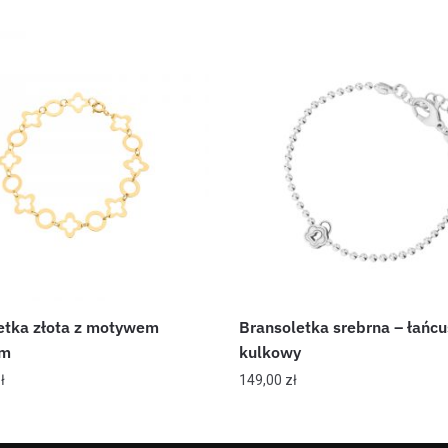
etka złota z motywem
Bransoletka srebrna – łańc
ym
kulkowy
ł
149,00
zł