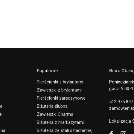
Popularne
Biuro Obsług
Pierścionki z brylantami
Poniedziałek
godz. 9.00-1
e
Zawieszki z brylantami
Pierścionki zaręczynowe
512 975 847
ne
Biżuteria ślubna
zamowienia@
e
Zawieszki Charms
Lokalizacja
e
Biżuteria z markazytami
zna
Biżuteria ze stali szlachetnej