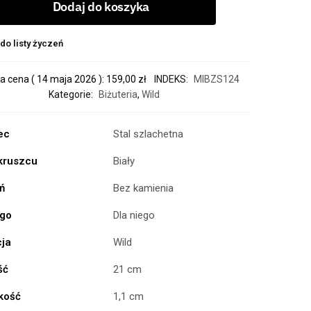
Dodaj do koszyka
do listy życzeń
a cena (
14 maja 2026
):
159,00
zł
INDEKS:
MIBZS124
Kategorie:
Biżuteria
,
Wild
ec
Stal szlachetna
 kruszcu
Biały
ń
Bez kamienia
ogo
Dla niego
cja
Wild
ść
21 cm
kość
1,1 cm