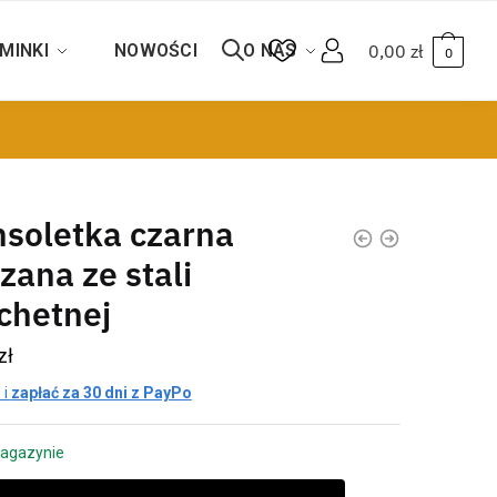
MINKI
NOWOŚCI
O NAS
0,00
zł
0
nsoletka czarna
zana ze stali
chetnej
zł
 i
zapłać za 30 dni z PayPo
agazynie