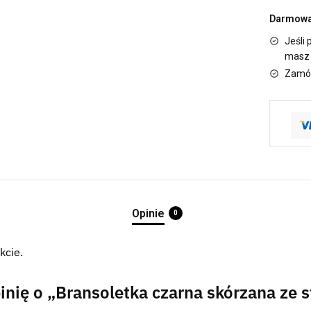
Darmowa 
Jeśli 
masz 
Zamów
Opinie
0
kcie.
nię o „Bransoletka czarna skórzana ze st