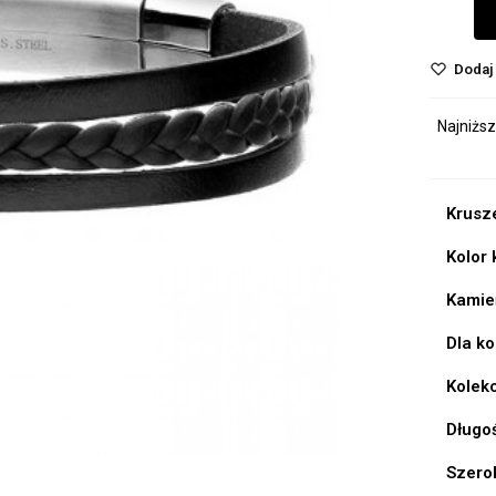
Dodaj 
Najniższ
Krusz
Kolor
Kamie
Dla k
Kolek
Długo
Szero