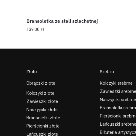
Bransoletka ze stali szlachetnej
139,00
zł
Złoto
Srebro
Obrączki złote
Kolczyki srebrne
Zawieszki srebrn
Kolczyki złote
Naszyjniki srebrne
Zawieszki złote
Bransoletki srebr
Naszyjniki złote
Pierścionki srebrn
Bransoletki złote
Łańcuszki srebrn
Pierścionki złote
Biżuteria artystyc
Łańcuszki złote