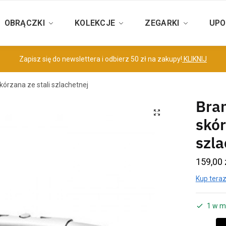
OBRĄCZKI
KOLEKCJE
ZEGARKI
UPO
Zapisz się do newslettera i odbierz 50 zł na zakupy!
KLIKNIJ
kórzana ze stali szlachetnej
Bra
skór
szla
159,00
Kup teraz
1 w m