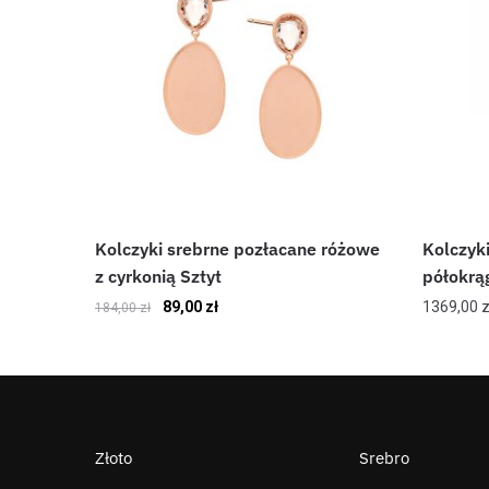
Kolczyki srebrne pozłacane różowe
Kolczyk
z cyrkonią Sztyt
półokrą
89,00
zł
1369,00
z
184,00
zł
Złoto
Srebro