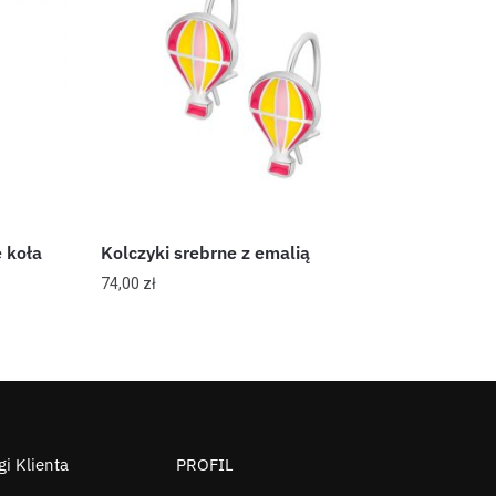
 koła
Kolczyki srebrne z emalią
74,00
zł
i Klienta
PROFIL