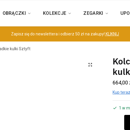
OBRĄCZKI
KOLEKCJE
ZEGARKI
UPO
Zapisz się do newslettera i odbierz 50 zł na zakupy!
KLIKNIJ
adkie kulki Sztyft
Kolc
kulk
664,00
Kup teraz
1 w m