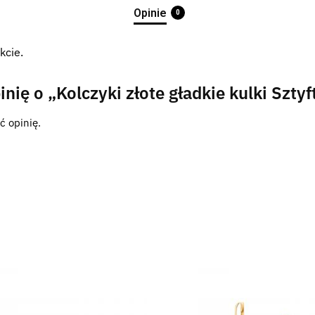
Opinie
0
kcie.
nię o „Kolczyki złote gładkie kulki Sztyf
ć opinię.