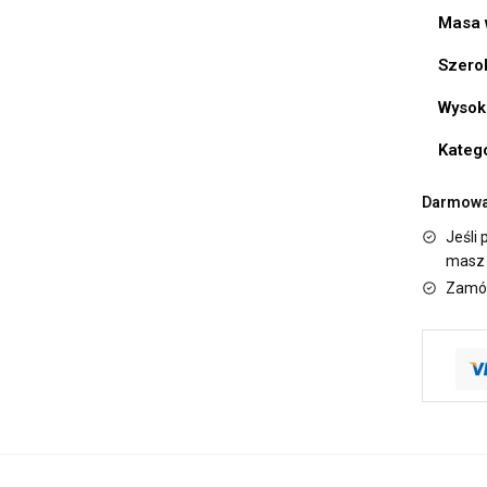
Masa 
Szero
Wysok
Kateg
Darmowa 
Jeśli 
masz 
Zamów