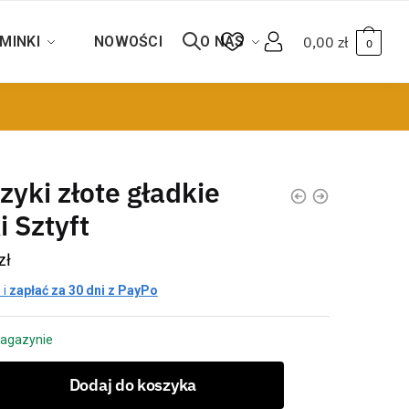
MINKI
NOWOŚCI
O NAS
0,00
zł
0
zyki złote gładkie
i Sztyft
zł
 i
zapłać za 30 dni z PayPo
agazynie
Dodaj do koszyka