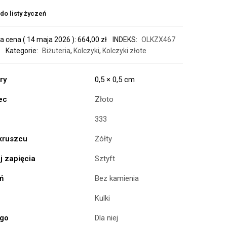
do listy życzeń
a cena (
14 maja 2026
):
664,00
zł
INDEKS:
OLKZX467
Kategorie:
Biżuteria
,
Kolczyki
,
Kolczyki złote
ry
0,5 × 0,5 cm
ec
Złoto
333
 kruszcu
Żółty
j zapięcia
Sztyft
ń
Bez kamienia
Kulki
ogo
Dla niej