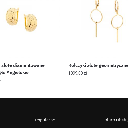
i złote diamentowane
Kolczyki złote geometryczne
głe Angielskie
1399,00
zł
ł
Popularne
Biuro Obsług