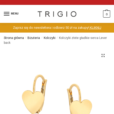
MENU
0
Zapisz się do newslettera i odbierz 50 zł na zakupy!
KLIKNIJ
Strona główna
/
Biżuteria
/
Kolczyki
/
Kolczyki złote gładkie serca Lever
back