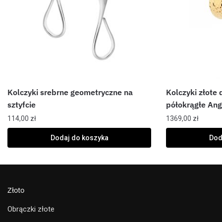
Kolczyki srebrne geometryczne na
Kolczyki złote
sztyfcie
półokrągłe Ang
114,00
zł
1369,00
zł
Dodaj do koszyka
Dod
Złoto
Obrączki złote