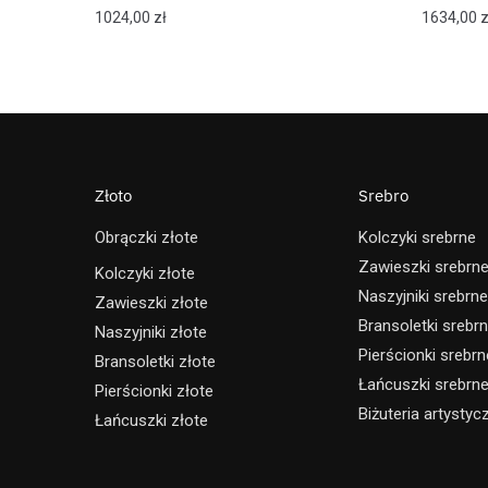
1024,00
zł
1634,00
z
Złoto
Srebro
Obrączki złote
Kolczyki srebrne
Zawieszki srebrn
Kolczyki złote
Naszyjniki srebrne
Zawieszki złote
Bransoletki srebr
Naszyjniki złote
Pierścionki srebrn
Bransoletki złote
Łańcuszki srebrn
Pierścionki złote
Biżuteria artystyc
Łańcuszki złote