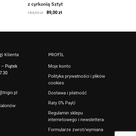
z cyrkonią Sztyt
89,00
zł
184,00
zł
i Klienta
PROFIL
 – Piątek
Moje konto
7.30
Polityka prywatności i plików
cookies
trigio.pl
Dostawa i płatność
Raty 0% PayU
 Salonów
Regulamin sklepu
internetowego i newslettera
Formularze zwrot/wymiana