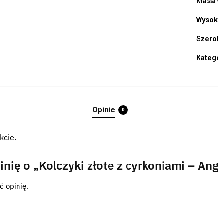
Masa 
Wysok
Szero
Kateg
Opinie
0
kcie.
nię o „Kolczyki złote z cyrkoniami – Ang
ć opinię.