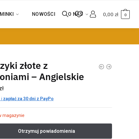
MINKI
NOWOŚCI
O NAS
0,00
zł
0
zyki złote z
oniami – Angielskie
zł
 i
zapłać za 30 dni z PayPo
w magazynie