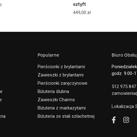
sztyft
ł
449,00
zł
Popularne
Biuro Obsług
Pierścionki z brylantami
Poniedziałek
godz. 9.00-1
e
Zawieszki z brylantami
Pierścionki zaręczynowe
512 975 847
ne
Biżuteria ślubna
zamowienia@
e
Zawieszki Charms
Lokalizacja
e
Biżuteria z markazytami
zna
Biżuteria ze stali szlachetnej