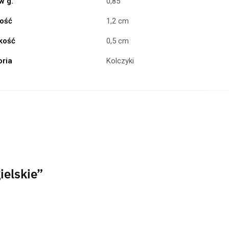
w g.
0,85
ość
1,2 cm
kość
0,5 cm
oria
Kolczyki
ielskie”