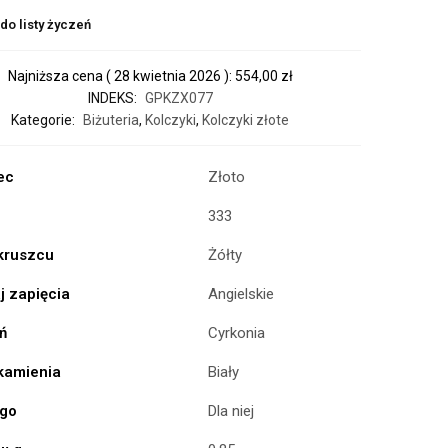
do listy życzeń
Najniższa cena (
28 kwietnia 2026
):
554,00
zł
INDEKS:
GPKZX077
Kategorie:
Biżuteria
,
Kolczyki
,
Kolczyki złote
ec
Złoto
333
 kruszcu
Żółty
j zapięcia
Angielskie
ń
Cyrkonia
 kamienia
Biały
ogo
Dla niej