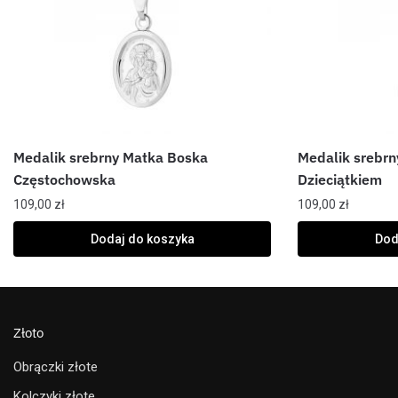
Medalik srebrny Matka Boska
Medalik srebr
Częstochowska
Dzieciątkiem
109,00
zł
109,00
zł
Dodaj do koszyka
Dod
Złoto
Obrączki złote
Kolczyki złote