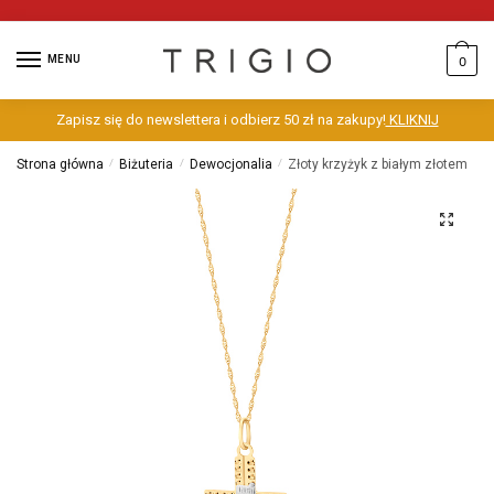
MENU
0
Zapisz się do newslettera i odbierz 50 zł na zakupy!
KLIKNIJ
Strona główna
/
Biżuteria
/
Dewocjonalia
/
Złoty krzyżyk z białym złotem