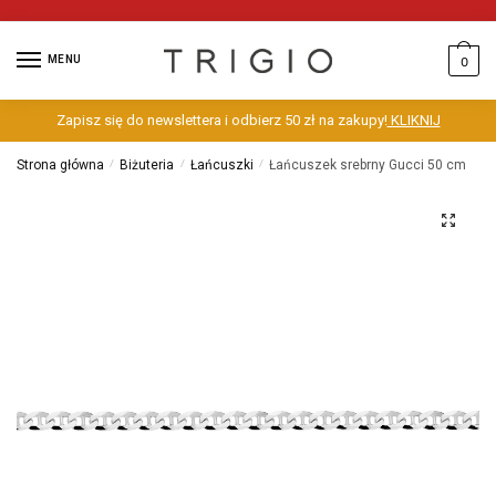
MENU
0
Zapisz się do newslettera i odbierz 50 zł na zakupy!
KLIKNIJ
Strona główna
/
Biżuteria
/
Łańcuszki
/
Łańcuszek srebrny Gucci 50 cm