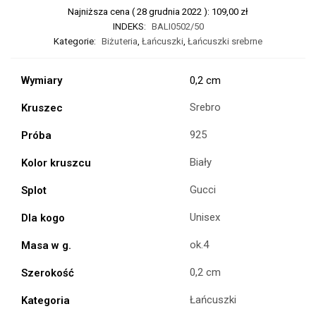
Najniższa cena (
28 grudnia 2022
):
109,00
zł
INDEKS:
BALI0502/50
Kategorie:
Biżuteria
,
Łańcuszki
,
Łańcuszki srebrne
Wymiary
0,2 cm
Srebro
Kruszec
925
Próba
Biały
Kolor kruszcu
Gucci
Splot
Unisex
Dla kogo
ok.4
Masa w g.
0,2 cm
Szerokość
Łańcuszki
Kategoria