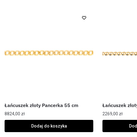
Łańcuszek złoty Pancerka 55 cm
Łańcuszek złot
8824,00
zł
2269,00
zł
Dodaj do koszyka
Dod