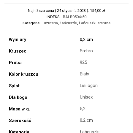
Najniższa cena (
24 stycznia 2023
):
154,00
zł
INDEKS:
BALB0504/50
Kategorie:
Biżuteria
,
Łańcuszki
,
Łańcuszki srebrne
Wymiary
0,2 cm
Srebro
Kruszec
925
Próba
Biały
Kolor kruszcu
Lisi ogon
Splot
Unisex
Dla kogo
5,2
Masa w g.
0,2 cm
Szerokość
Łańcuszki
Kategoria