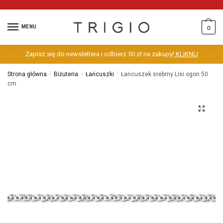
MENU
0
Zapisz się do newslettera i odbierz 50 zł na zakupy!
KLIKNIJ
Strona główna
/
Biżuteria
/
Łańcuszki
/
Łańcuszek srebrny Lisi ogon 50
cm