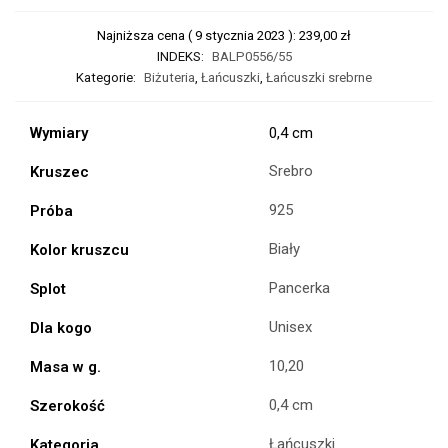
Najniższa cena (
9 stycznia 2023
):
239,00
zł
INDEKS:
BALP0556/55
Kategorie:
Biżuteria
,
Łańcuszki
,
Łańcuszki srebrne
Wymiary
0,4 cm
Srebro
Kruszec
925
Próba
Biały
Kolor kruszcu
Pancerka
Splot
Unisex
Dla kogo
10,20
Masa w g.
0,4 cm
Szerokość
Łańcuszki
Kategoria