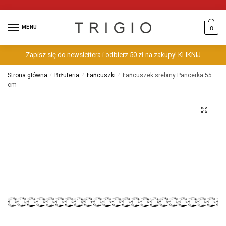
MENU
0
Zapisz się do newslettera i odbierz 50 zł na zakupy!
KLIKNIJ
Strona główna
/
Biżuteria
/
Łańcuszki
/
Łańcuszek srebrny Pancerka 55
cm