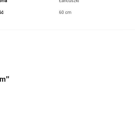
oria
Łańcuszki
ść
60 cm
cm”