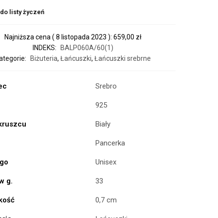
do listy życzeń
Najniższa cena (
8 listopada 2023
):
659,00
zł
INDEKS:
BALP060A/60(1)
ategorie:
Biżuteria
,
Łańcuszki
,
Łańcuszki srebrne
ec
Srebro
925
 kruszcu
Biały
Pancerka
ogo
Unisex
w g.
33
kość
0,7 cm