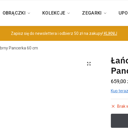
OBRĄCZKI
KOLEKCJE
ZEGARKI
UPO
Zapisz się do newslettera i odbierz 50 zł na zakupy!
KLIKNIJ
brny Pancerka 60 cm
Łań
Pan
659,00
Kup teraz
Brak 