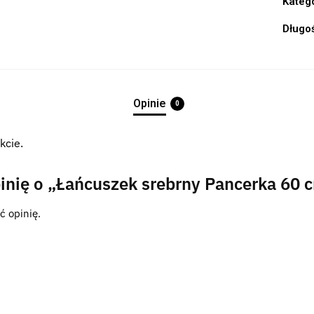
Kateg
Długo
Opinie
0
kcie.
inię o „Łańcuszek srebrny Pancerka 60 
ć opinię.