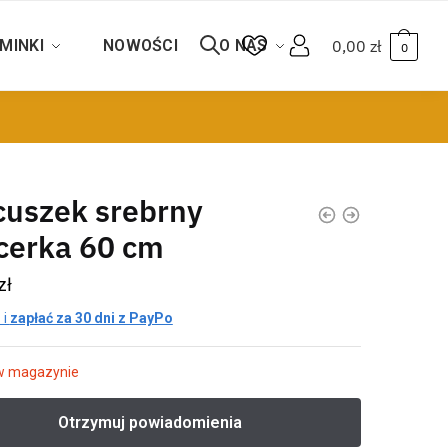
MINKI
NOWOŚCI
O NAS
0,00
zł
0
cuszek srebrny
cerka 60 cm
zł
 i
zapłać za 30 dni z PayPo
w magazynie