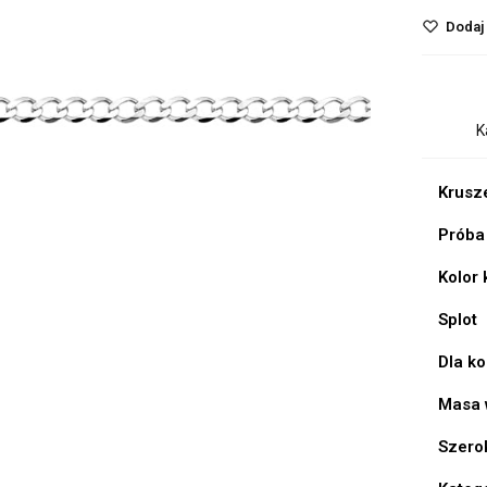
Dodaj 
K
Krusz
Próba
Kolor
Splot
Dla k
Masa 
Szero