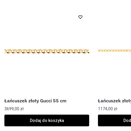
Łańcuszek złoty Gucci 55 cm
Łańcuszek złot
3699,00
zł
1174,00
zł
Dodaj do koszyka
Dod