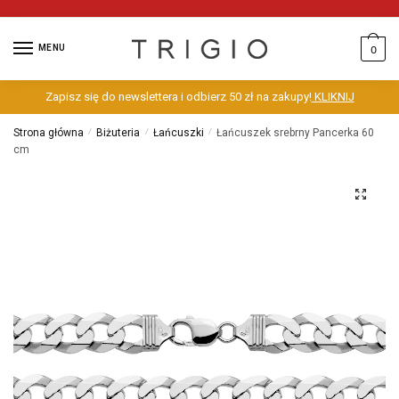
MENU
0
Zapisz się do newslettera i odbierz 50 zł na zakupy!
KLIKNIJ
Strona główna
/
Biżuteria
/
Łańcuszki
/
Łańcuszek srebrny Pancerka 60
cm