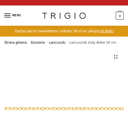
MENU
0
Zapisz się do newslettera i odbierz 50 zł na zakupy!
KLIKNIJ
Strona główna
/
Biżuteria
/
Łańcuszki
/
Łańcuszek złoty Anker 50 cm