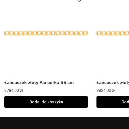
Łańcuszek złoty Pancerka 55 cm
Łańcuszek złot
8784,00
zł
8824,00
zł
Dodaj do koszyka
Dod