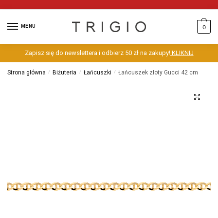
MENU
0
Zapisz się do newslettera i odbierz 50 zł na zakupy!
KLIKNIJ
Strona główna
/
Biżuteria
/
Łańcuszki
/
Łańcuszek złoty Gucci 42 cm