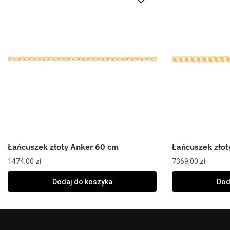
Łańcuszek złoty Anker 60 cm
Łańcuszek złot
1474,00
zł
7369,00
zł
Dodaj do koszyka
Dod