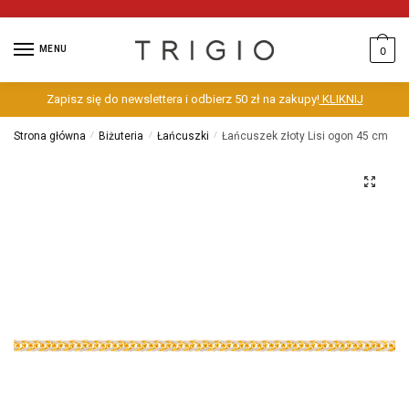
MENU
0
Zapisz się do newslettera i odbierz 50 zł na zakupy!
KLIKNIJ
Strona główna
/
Biżuteria
/
Łańcuszki
/
Łańcuszek złoty Lisi ogon 45 cm