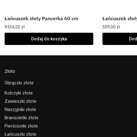
Łańcuszek złoty Pancerka 60 cm
Łańcuszek złot
9354,00
zł
509,00
zł
Dodaj do koszyka
Dod
Złoto
Obrączki złote
Kolczyki złote
Zawieszki złote
Naszyjniki złote
Bransoletki złote
Pierścionki złote
Łańcuszki złote