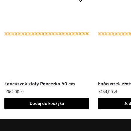
Łańcuszek złoty Pancerka 60 cm
Łańcuszek złot
9354,00
zł
7444,00
zł
Dodaj do koszyka
Dod