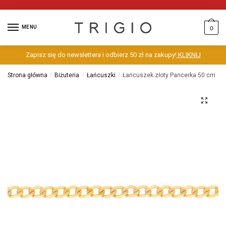
MENU
0
Zapisz się do newslettera i odbierz 50 zł na zakupy!
KLIKNIJ
Strona główna
/
Biżuteria
/
Łańcuszki
/
Łańcuszek złoty Pancerka 50 cm