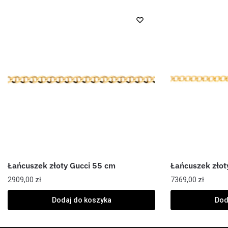
Łańcuszek złoty Gucci 55 cm
Łańcuszek złot
2909,00
zł
7369,00
zł
Dodaj do koszyka
Dod