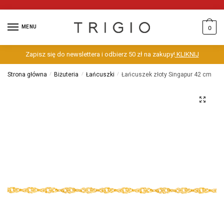
MENU
0
Zapisz się do newslettera i odbierz 50 zł na zakupy!
KLIKNIJ
Strona główna
/
Biżuteria
/
Łańcuszki
/
Łańcuszek złoty Singapur 42 cm