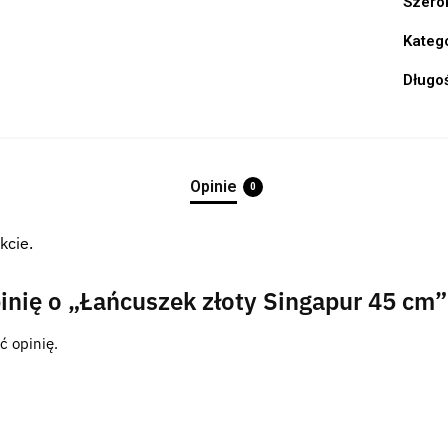
Szero
Kateg
Długo
Opinie
0
kcie.
inię o „Łańcuszek złoty Singapur 45 cm”
ć opinię.