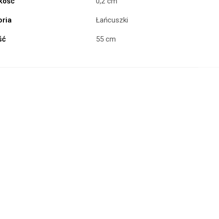
kość
0,2 cm
oria
Łańcuszki
ść
55 cm