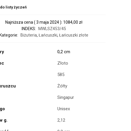
do listy życzeń
Najniższa cena (
3 maja 2024
):
1084,00
zł
INDEKS:
MWLSZ453/45
Kategorie:
Biżuteria
,
Łańcuszki
,
Łańcuszki złote
ry
0,2 cm
ec
Złoto
585
 kruszcu
Żółty
Singapur
ogo
Unisex
w g.
2,12