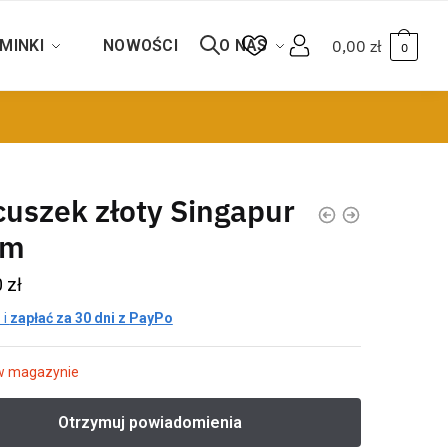
MINKI
NOWOŚCI
O NAS
0,00
zł
0
uszek złoty Singapur
cm
0
zł
 i
zapłać za 30 dni z PayPo
w magazynie