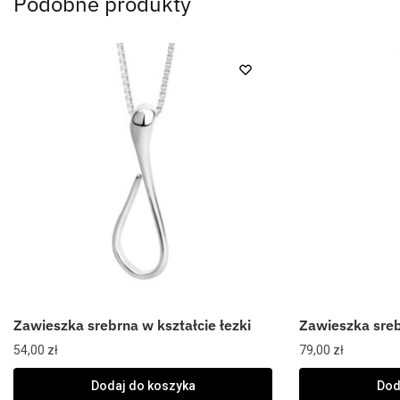
Podobne produkty
Zawieszka srebrna w kształcie łezki
Zawieszka sre
54,00
zł
79,00
zł
Dodaj do koszyka
Dod