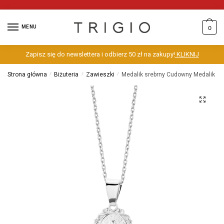
MENU
0
Zapisz się do newslettera i odbierz 50 zł na zakupy!
KLIKNIJ
Strona główna
/
Biżuteria
/
Zawieszki
/
Medalik srebrny Cudowny Medalik