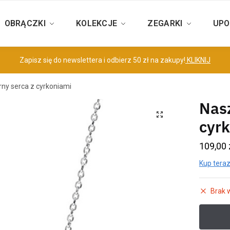
OBRĄCZKI
KOLEKCJE
ZEGARKI
UPO
Zapisz się do newslettera i odbierz 50 zł na zakupy!
KLIKNIJ
rny serca z cyrkoniami
Nasz
cyr
109,00
Kup teraz
Brak 