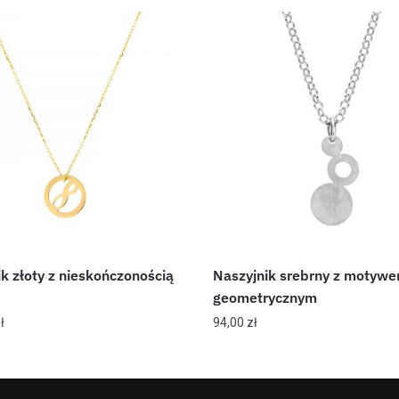
k złoty z nieskończonością
Naszyjnik srebrny z motyw
geometrycznym
ł
94,00
zł