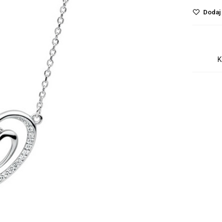
Dodaj 
K