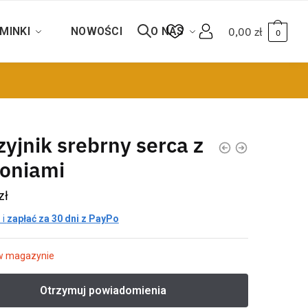
MINKI
NOWOŚCI
O NAS
0,00
zł
0
yjnik srebrny serca z
koniami
zł
 i
zapłać za 30 dni z PayPo
w magazynie