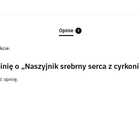
Opinie
0
kcie.
inię o „Naszyjnik srebrny serca z cyrkon
ć opinię.