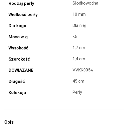
Słodkowodna
Rodzaj perły
10 mm
Wielkość perły
Dla niej
Dla kogo
<5
Masa w g.
1,7 cm
Wysokość
1,4 cm
Szerokość
VVKK0054,
DOWIAZANE
45 cm
Długość
Perły
Kolekcja
Opis