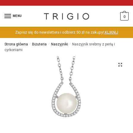
MENU
0
Zapisz się do newslettera i odbierz 50 zł na zakupy!
KLIKNIJ
Strona główna
/
Biżuteria
/
Naszyjniki
/
Naszyjnik srebrny z perłą i
cyrkoniami