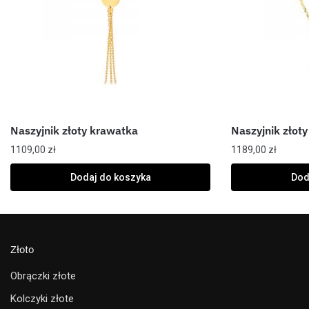
Naszyjnik złoty krawatka
Naszyjnik złoty
1109,00
zł
1189,00
zł
Dodaj do koszyka
Dod
Złoto
Obrączki złote
Kolczyki złote