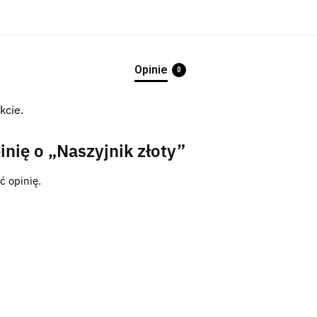
Opinie
0
kcie.
inię o „Naszyjnik złoty”
ć opinię.