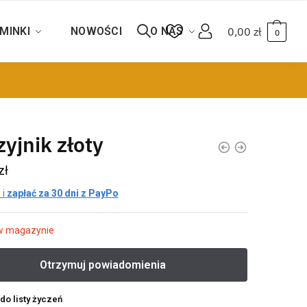
MINKI
NOWOŚCI
O NAS
0,00
zł
0
yjnik złoty
zł
 i
zapłać za 30 dni z PayPo
w magazynie
do listy życzeń