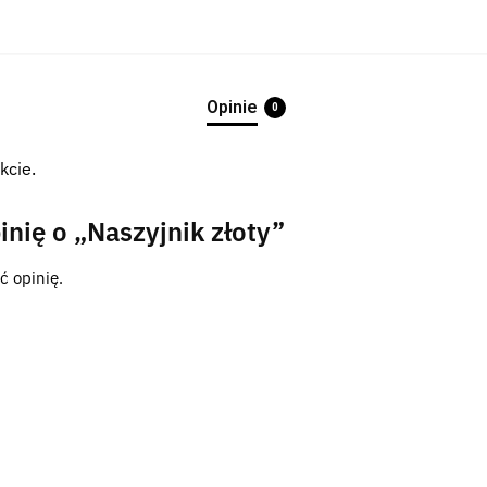
Opinie
0
kcie.
inię o „Naszyjnik złoty”
ć opinię.