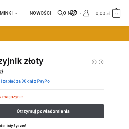
MINKI
NOWOŚCI
O NAS
0,00
zł
0
yjnik złoty
zł
 i
zapłać za 30 dni z PayPo
w magazynie
do listy życzeń