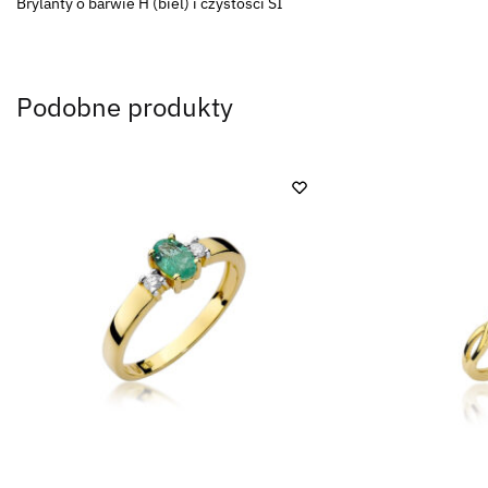
Brylanty o barwie H (biel) i czystości SI
Podobne produkty