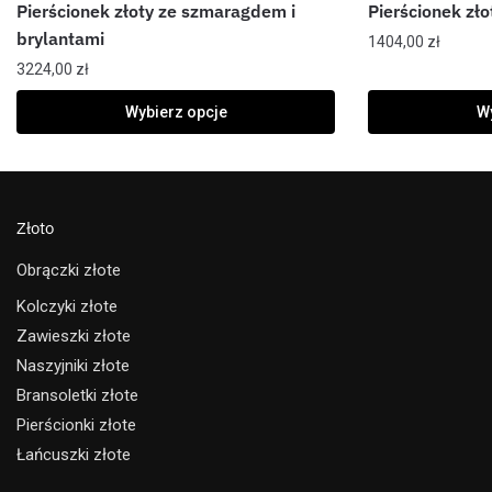
Pierścionek złoty ze szmaragdem i
Pierścionek zło
brylantami
1404,00
zł
3224,00
zł
Wybierz opcje
Wy
Złoto
Obrączki złote
Kolczyki złote
Zawieszki złote
Naszyjniki złote
Bransoletki złote
Pierścionki złote
Łańcuszki złote