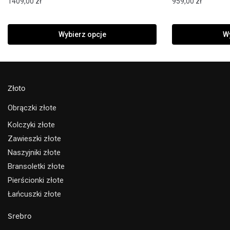
1409,00
zł
959,00
zł
Wybierz opcje
Wy
Złoto
Obrączki złote
Kolczyki złote
Zawieszki złote
Naszyjniki złote
Bransoletki złote
Pierścionki złote
Łańcuszki złote
Srebro