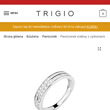
MENU
0
Zapisz się do newslettera i odbierz 50 zł na zakupy!
KLIKNIJ
Strona główna
/
Biżuteria
/
Pierścionki
/
Pierścionek srebrny z cyrkoniami