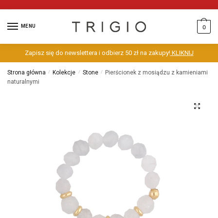
MENU
0
Zapisz się do newslettera i odbierz 50 zł na zakupy!
KLIKNIJ
Strona główna
/
Kolekcje
/
Stone
/
Pierścionek z mosiądzu z kamieniami
naturalnymi