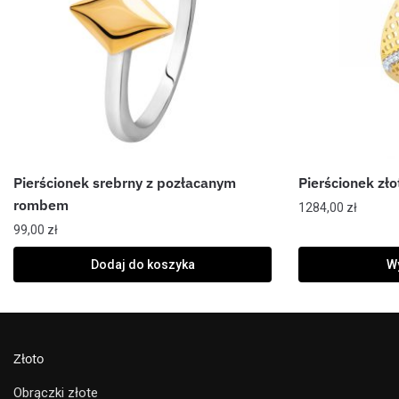
Pierścionek srebrny z pozłacanym
Pierścionek zł
rombem
1284,00
zł
99,00
zł
Dodaj do koszyka
Wy
Złoto
Obrączki złote