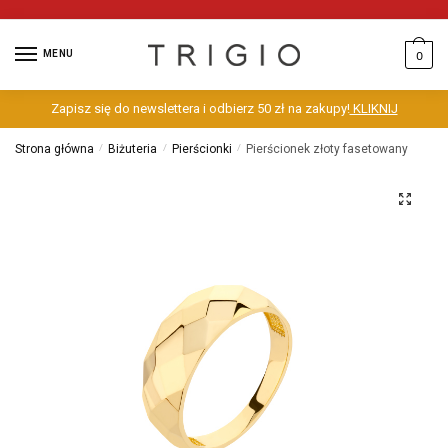
MENU
0
Zapisz się do newslettera i odbierz 50 zł na zakupy!
KLIKNIJ
Strona główna
/
Biżuteria
/
Pierścionki
/
Pierścionek złoty fasetowany