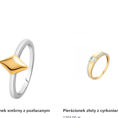
onek srebrny z pozłacanym
Pierścionek złoty z cyrkonia
m
1204,00
zł