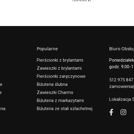
Popularne
Biuro Obsług
Pierścionki z brylantami
Poniedziałek
godz. 9.00-1
e
Zawieszki z brylantami
Pierścionki zaręczynowe
512 975 847
ne
Biżuteria ślubna
zamowienia@
e
Zawieszki Charms
Lokalizacja
e
Biżuteria z markazytami
zna
Biżuteria ze stali szlachetnej