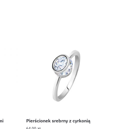
mi
Pierścionek srebrny z cyrkonią
64,00
zł