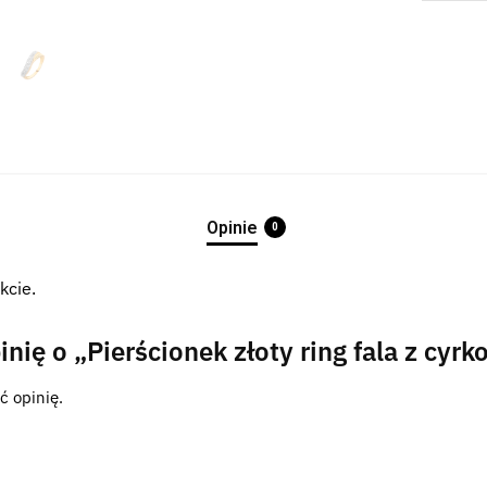
Opinie
0
kcie.
nię o „Pierścionek złoty ring fala z cyrk
ć opinię.