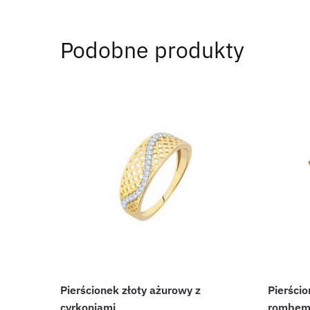
Podobne produkty
Pierścionek złoty ażurowy z
Pierści
cyrkoniami
rombe