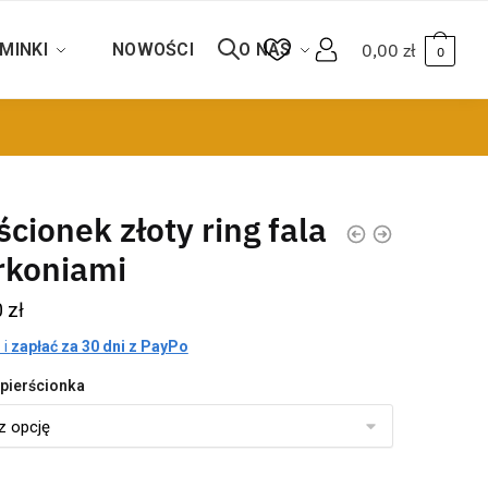
MINKI
NOWOŚCI
O NAS
0,00
zł
0
ścionek złoty ring fala
rkoniami
0
zł
 i
zapłać za 30 dni z PayPo
pierścionka