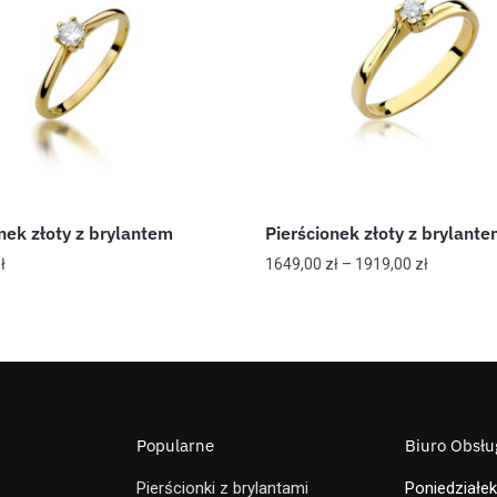
nek złoty z brylantem
Pierścionek złoty z brylant
ł
1649,00
zł
–
1919,00
zł
Popularne
Biuro Obsług
Pierścionki z brylantami
Poniedziałek