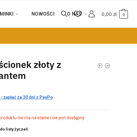
MINKI
NOWOŚCI
O NAS
0,00
zł
0
ścionek złoty z
lantem
 i
zapłać za 30 dni z PayPo
roduktu nie ma na stanie i nie jest dostępny.
do listy życzeń