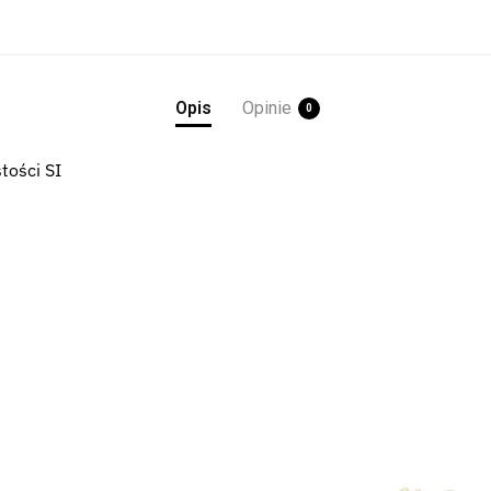
Opis
Opinie
0
stości SI