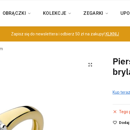
OBRĄCZKI
KOLEKCJE
ZEGARKI
UPO
Zapisz się do newslettera i odbierz 50 zł na zakupy!
KLIKNIJ
em
Pier
bry
Kup teraz
Tego p
Dodaj 