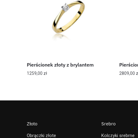
Pierścionek złoty z brylantem
Pierścio
1259,00
zł
2809,00
z
Złoto
Srebro
Obrączki złote
Kolczyki srebrne