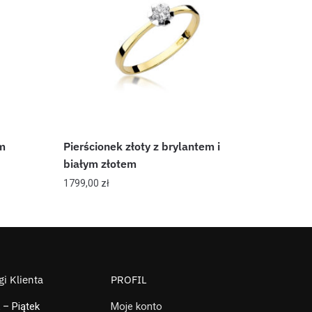
em
Pierścionek złoty z brylantem i
białym złotem
1799,00
zł
i Klienta
PROFIL
 – Piątek
Moje konto