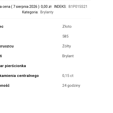
a cena (
7 sierpnia 2026
):
0,00
zł
INDEKS:
B1P015S21
Kategoria:
Brylanty
ec
Złoto
585
 kruszcu
Żółty
ń
Brylant
ar pierścionka
kamienia centralnego
0,15 ct
pność
24 godziny