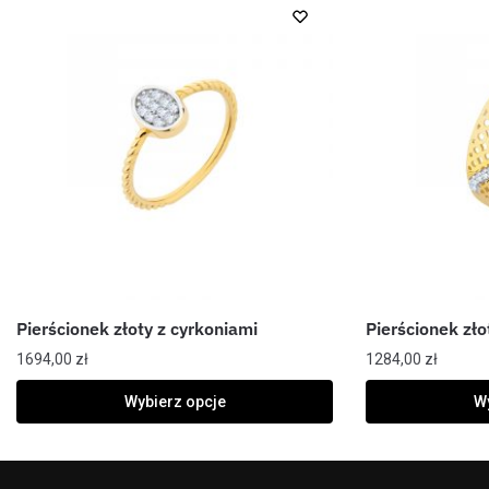
Pierścionek złoty z cyrkoniami
Pierścionek zł
1694,00
zł
1284,00
zł
Wybierz opcje
Wy