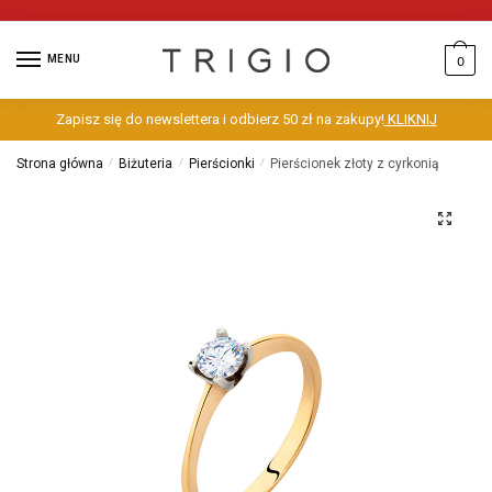
MENU
0
Zapisz się do newslettera i odbierz 50 zł na zakupy!
KLIKNIJ
Strona główna
/
Biżuteria
/
Pierścionki
/
Pierścionek złoty z cyrkonią