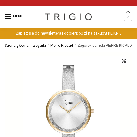
MENU
0
Zapisz się do newslettera i odbierz 50 zł na zakupy!
KLIKNIJ
Strona główna
/
Zegarki
/
Pierre Ricaud
/
Zegarek damski PIERRE RICAUD