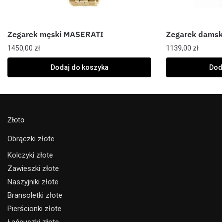
Zegarek męski MASERATI
Zegarek dams
1450,00
zł
1139,00
zł
Dodaj do koszyka
Dod
Złoto
Obrączki złote
Kolczyki złote
Zawieszki złote
Naszyjniki złote
Bransoletki złote
Pierścionki złote
Łańcuszki złote