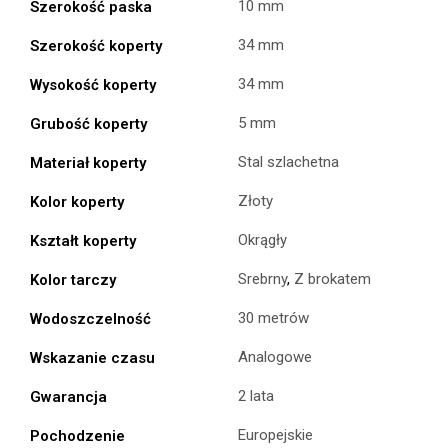
10 mm
Szerokość paska
34 mm
Szerokość koperty
34 mm
Wysokość koperty
5 mm
Grubość koperty
Stal szlachetna
Materiał koperty
Złoty
Kolor koperty
Okrągły
Kształt koperty
Srebrny
,
Z brokatem
Kolor tarczy
30 metrów
Wodoszczelność
Analogowe
Wskazanie czasu
2 lata
Gwarancja
Europejskie
Pochodzenie