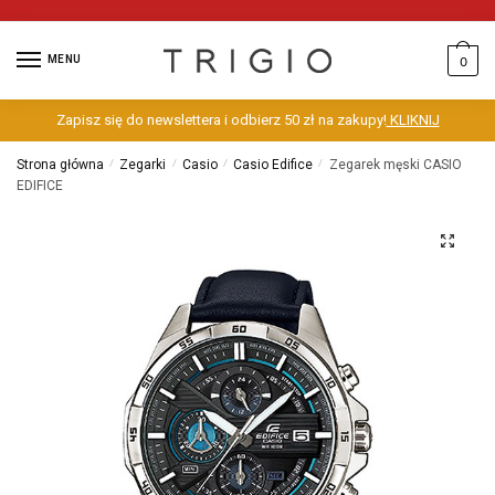
MENU
0
Zapisz się do newslettera i odbierz 50 zł na zakupy!
KLIKNIJ
Strona główna
/
Zegarki
/
Casio
/
Casio Edifice
/
Zegarek męski CASIO
EDIFICE