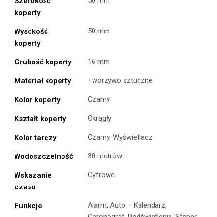
50 mm
Szerokość
koperty
50 mm
Wysokość
koperty
16 mm
Grubość koperty
Tworzywo sztuczne
Materiał koperty
Czarny
Kolor koperty
Okrągły
Kształt koperty
Czarny
,
Wyświetlacz
Kolor tarczy
30 metrów
Wodoszczelność
Cyfrowe
Wskazanie
czasu
Alarm
,
Auto – Kalendarz
,
Funkcje
Chronograf
,
Podświetlenie
,
Stoper