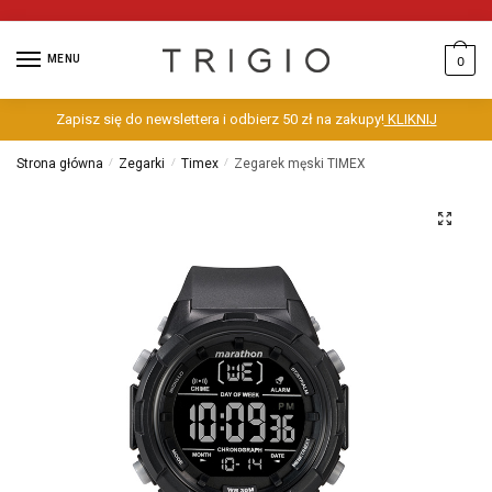
MENU
0
Zapisz się do newslettera i odbierz 50 zł na zakupy!
KLIKNIJ
Strona główna
/
Zegarki
/
Timex
/
Zegarek męski TIMEX