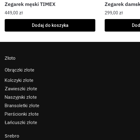
Zegarek męski TIMEX
Zegarek damsk
449,00
zł
299,00
zł
Dodaj do koszyka
Dod
Złoto
Obrączki złote
Kolczyki złote
Zawieszki złote
Naszyjniki złote
Bransoletki złote
Pierścionki złote
Łańcuszki złote
Srebro