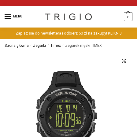
MENU
0
Zapisz się do newslettera i odbierz 50 zł na zakupy!
KLIKNIJ
Strona główna
/
Zegarki
/
Timex
/
Zegarek męski TIMEX