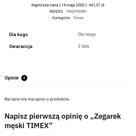
Najniższa cena (
14 maja 2026
):
441,57
zł
INDEKS:
TMQPM081
Kategoria:
Timex
Dla niego
Dla kogo
2 lata
Gwarancja
Opinie
0
Na razie nie ma opinii o produkcie.
Napisz pierwszą opinię o „Zegarek
męski TIMEX”