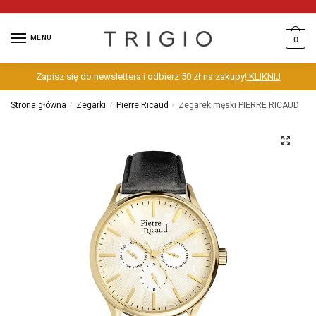
MENU
0
Zapisz się do newslettera i odbierz 50 zł na zakupy!
KLIKNIJ
Strona główna
/
Zegarki
/
Pierre Ricaud
/
Zegarek męski PIERRE RICAUD