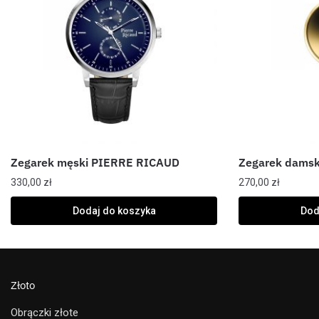
Zegarek męski PIERRE RICAUD
Zegarek dams
330,00
zł
270,00
zł
Dodaj do koszyka
Dod
Złoto
Obrączki złote