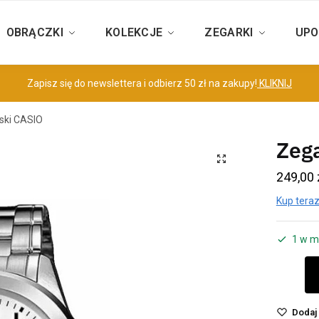
OBRĄCZKI
KOLEKCJE
ZEGARKI
UPO
Zapisz się do newslettera i odbierz 50 zł na zakupy!
KLIKNIJ
ski CASIO
Zeg
249,00
Kup teraz
1 w m
Dodaj 