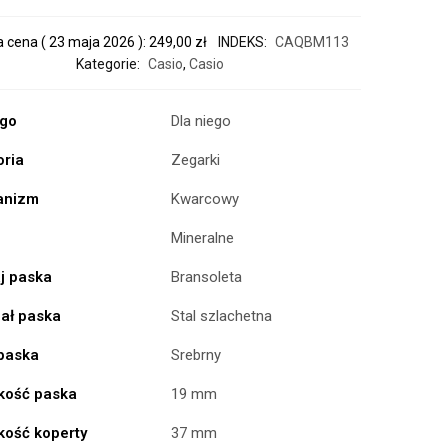
a cena (
23 maja 2026
):
249,00
zł
INDEKS:
CAQBM113
Kategorie:
Casio
,
Casio
ogo
Dla niego
oria
Zegarki
anizm
Kwarcowy
Mineralne
j paska
Bransoleta
iał paska
Stal szlachetna
 paska
Srebrny
kość paska
19 mm
kość koperty
37 mm