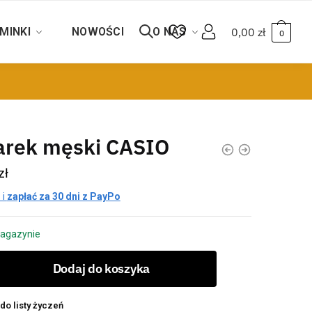
MINKI
NOWOŚCI
O NAS
0,00
zł
0
arek męski CASIO
zł
 i
zapłać za 30 dni z PayPo
agazynie
Dodaj do koszyka
do listy życzeń