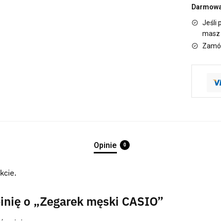
Darmowa 
Jeśli 
masz 
Zamów
Opinie
0
kcie.
inię o „Zegarek męski CASIO”