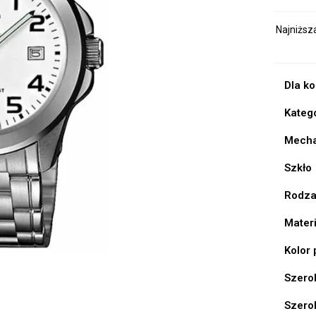
Najniższ
Dla k
Kateg
Mech
Szkło
Rodza
Mater
Kolor
Szero
Szero