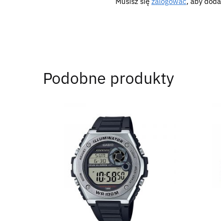
Musisz się
zalogować
, aby doda
Podobne produkty