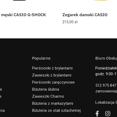
k męski CASIO G-SHOCK
Zegarek damski CASIO
215,00
zł
Popularne
Biuro Obsług
Pierścionki z brylantami
Poniedziałek
godz. 9.00-1
e
Zawieszki z brylantami
Pierścionki zaręczynowe
512 975 847
ne
Biżuteria ślubna
zamowienia@
e
Zawieszki Charms
Lokalizacja
e
Biżuteria z markazytami
zna
Biżuteria ze stali szlachetnej