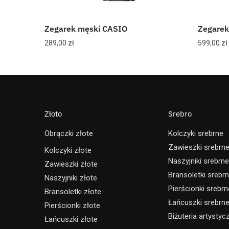
Zegarek męski CASIO
Zegare
289,00
zł
599,00
zł
Złoto
Srebro
Obrączki złote
Kolczyki srebrne
Zawieszki srebrn
Kolczyki złote
Naszyjniki srebrne
Zawieszki złote
Bransoletki srebr
Naszyjniki złote
Pierścionki srebrn
Bransoletki złote
Łańcuszki srebrn
Pierścionki złote
Biżuteria artystyc
Łańcuszki złote