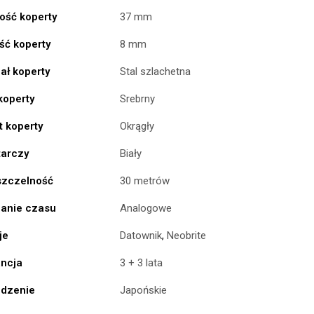
ość koperty
37 mm
ść koperty
8 mm
ał koperty
Stal szlachetna
koperty
Srebrny
t koperty
Okrągły
tarczy
Biały
zczelność
30 metrów
anie czasu
Analogowe
je
Datownik
,
Neobrite
ncja
3 + 3 lata
dzenie
Japońskie