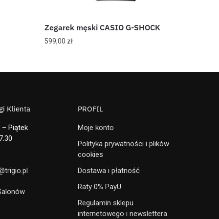
Zegarek męski CASIO G-SHOCK
599,00
zł
i Klienta
PROFIL
 – Piątek
Moje konto
7.30
Polityka prywatności i plików
cookies
trigio.pl
Dostawa i płatność
Raty 0% PayU
 Salonów
Regulamin sklepu
internetowego i newslettera