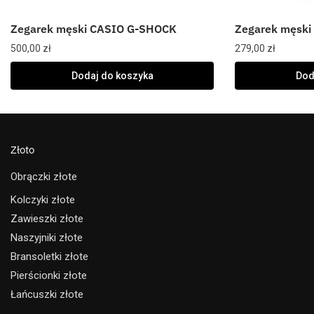
Zegarek męski CASIO G-SHOCK
Zegarek męski
500,00
zł
279,00
zł
Dodaj do koszyka
Dod
Złoto
Obrączki złote
Kolczyki złote
Zawieszki złote
Naszyjniki złote
Bransoletki złote
Pierścionki złote
Łańcuszki złote