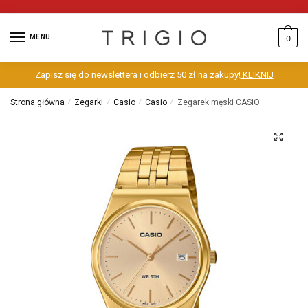
MENU
0
Zapisz się do newslettera i odbierz 50 zł na zakupy!
KLIKNIJ
Strona główna
/
Zegarki
/
Casio
/
Casio
/
Zegarek męski CASIO