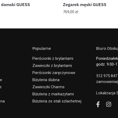
k damski GUESS
Zegarek męski GUESS
769,00
zł
Popularne
Biuro Obsług
Pierścionki z brylantami
Poniedziałek
godz. 9.00-1
e
Zawieszki z brylantami
Pierścionki zaręczynowe
512 975 847
ne
Biżuteria ślubna
zamowienia@
e
Zawieszki Charms
Lokalizacja
e
Biżuteria z markazytami
zna
Biżuteria ze stali szlachetnej