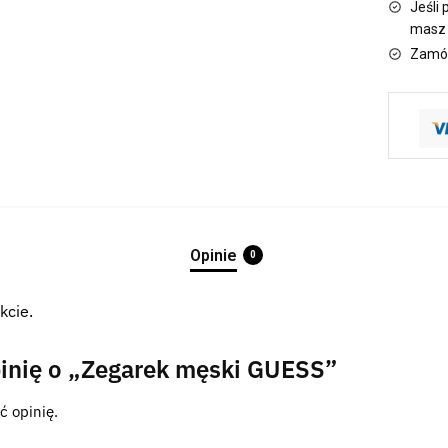
Jeśli 
masz 
Zamów
Opinie
0
kcie.
pinię o „Zegarek męski GUESS”
ć opinię.