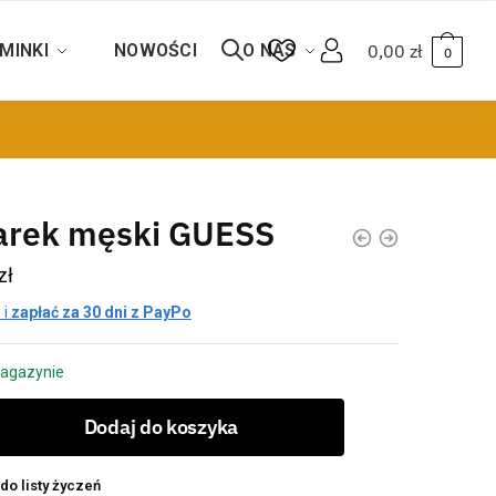
MINKI
NOWOŚCI
O NAS
0,00
zł
0
arek męski GUESS
zł
 i
zapłać za 30 dni z PayPo
agazynie
Dodaj do koszyka
do listy życzeń