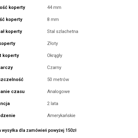
ość koperty
44 mm
ść koperty
8 mm
ał koperty
Stal szlachetna
koperty
Złoty
t koperty
Okrągły
tarczy
Czarny
zczelność
50 metrów
anie czasu
Analogowe
ncja
2 lata
dzenie
Amerykańskie
wysyłka dla zamówień powyżej 150zł