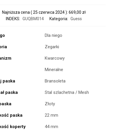
Najniższa cena (
25 czerwca 2024
):
669,00
zł
INDEKS:
GUQBM014
Kategoria:
Guess
ogo
Dla niego
oria
Zegarki
anizm
Kwarcowy
Mineralne
j paska
Bransoleta
iał paska
Stal szlachetna / Mesh
 paska
Złoty
kość paska
22 mm
kość koperty
44 mm