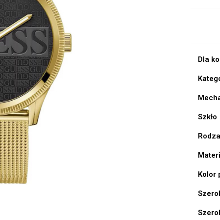
Dla k
Kateg
Mech
Szkło
Rodza
Mater
Kolor
Szero
Szero