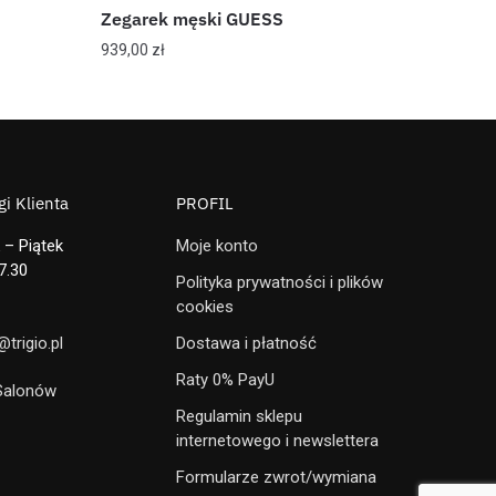
Zegarek męski GUESS
939,00
zł
i Klienta
PROFIL
 – Piątek
Moje konto
7.30
Polityka prywatności i plików
cookies
trigio.pl
Dostawa i płatność
Raty 0% PayU
 Salonów
Regulamin sklepu
internetowego i newslettera
Formularze zwrot/wymiana