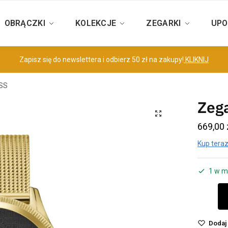
OBRĄCZKI
KOLEKCJE
ZEGARKI
UPO
Zapisz się do newslettera i odbierz 50 zł na zakupy!
KLIKNIJ
ESS
Zeg
669,00
Kup teraz
1 w m
Dodaj 