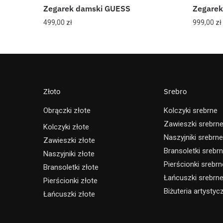
Zegarek damski GUESS
Zegare
499,00
zł
999,00
zł
Złoto
Srebro
Obrączki złote
Kolczyki srebrne
Zawieszki srebrn
Kolczyki złote
Naszyjniki srebrne
Zawieszki złote
Bransoletki srebr
Naszyjniki złote
Pierścionki srebrn
Bransoletki złote
Łańcuszki srebrn
Pierścionki złote
Biżuteria artystyc
Łańcuszki złote