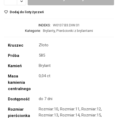
Dodaj do listy życzeń
INDEKS:
W0137.B3.DIW.01
Kategorie:
Brylanty
,
Pierścionki z brylantami
Złoto
Kruszec
585
Próba
Brylant
Kamień
0,04 ct
Masa
kamienia
centralnego
do 7 dni
Dostępność
Rozmiar:10
,
Rozmiar:11
,
Rozmiar:12
,
Rozmiar
Rozmiar:13
,
Rozmiar:14
,
Rozmiar:15
,
pierścionka