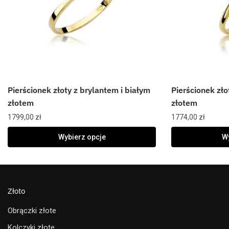
Pierścionek złoty z brylantem i białym
Pierścionek zło
złotem
złotem
1799,00
zł
1774,00
zł
Wybierz opcje
Wy
Złoto
Obrączki złote
Kolczyki złote