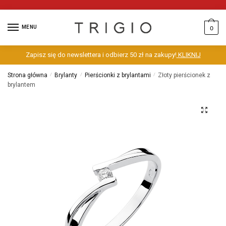
MENU
0
Zapisz się do newslettera i odbierz 50 zł na zakupy!
KLIKNIJ
Strona główna
/
Brylanty
/
Pierścionki z brylantami
/
Złoty pierścionek z
brylantem