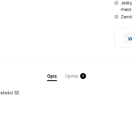
Jeśli 
masz 
Zamów
Opis
Opinie
0
ystości SI