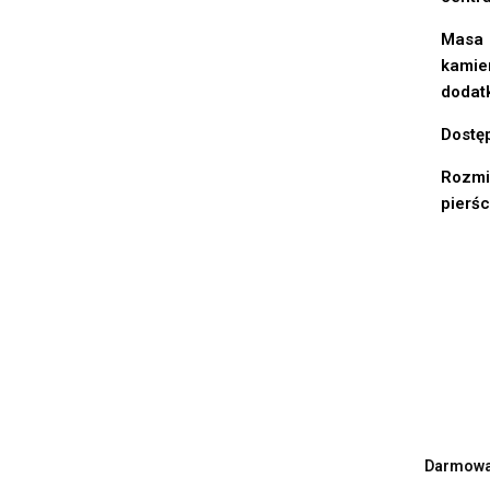
Masa
kamie
dodat
Dostę
Rozmi
pierś
Darmowa 