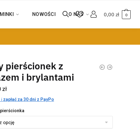
MINKI
NOWOŚCI
O NAS
0,00
zł
0
y pierścionek z
zem i brylantami
0
zł
 i
zapłać za 30 dni z PayPo
pierścionka