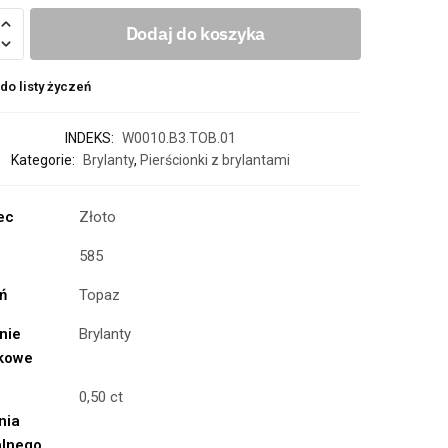
Dodaj do koszyka
do listy życzeń
INDEKS:
W0010.B3.TOB.01
Kategorie:
Brylanty
,
Pierścionki z brylantami
ec
Złoto
585
ń
Topaz
nie
Brylanty
kowe
0,50 ct
nia
alnego