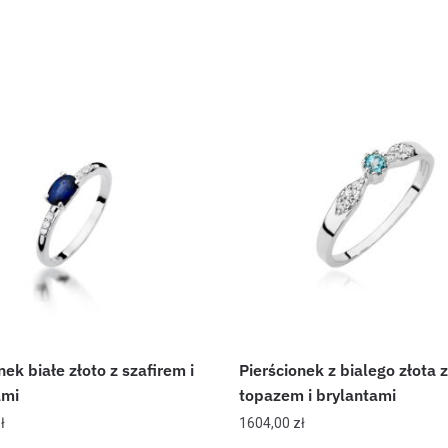
nek białe złoto z szafirem i
Pierścionek z bialego złota z
ami
topazem i brylantami
ł
1604,00
zł