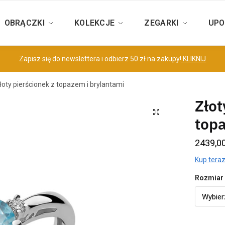
OBRĄCZKI
KOLEKCJE
ZEGARKI
UPO
Zapisz się do newslettera i odbierz 50 zł na zakupy!
KLIKNIJ
łoty pierścionek z topazem i brylantami
Złot
topa
2439,0
Kup teraz
Rozmiar 