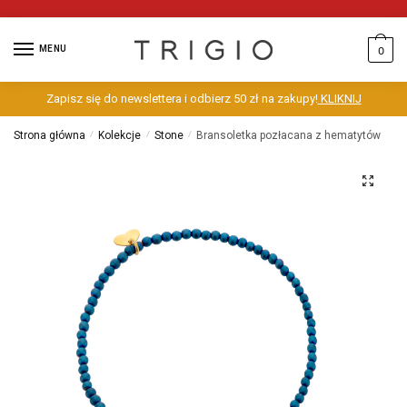
MENU
0
Zapisz się do newslettera i odbierz 50 zł na zakupy!
KLIKNIJ
Strona główna
/
Kolekcje
/
Stone
/
Bransoletka pozłacana z hematytów