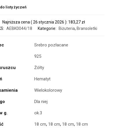
do listy życzeń
Najniższa cena (
26 stycznia 2026
):
183,27
zł
KS:
AEBK0044/18
Kategorie:
Biżuteria
,
Bransoletki
ec
Srebro pozłacane
925
 kruszcu
Żółty
ń
Hematyt
 kamienia
Wielokolorowy
ogo
Dla niej
w g.
ok.3
ść
18 cm
,
18 cm
,
18 cm
,
18 cm