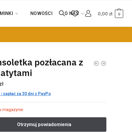
MINKI
NOWOŚCI
O NAS
0,00
zł
0
soletka pozłacana z
atytami
zł
 i
zapłać za 30 dni z PayPo
w magazynie