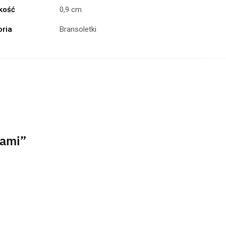
kość
0,9 cm
oria
Bransoletki
tami”