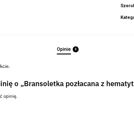
Szero
Kateg
Opinie
0
kcie.
inię o „Bransoletka pozłacana z hematy
ć opinię.