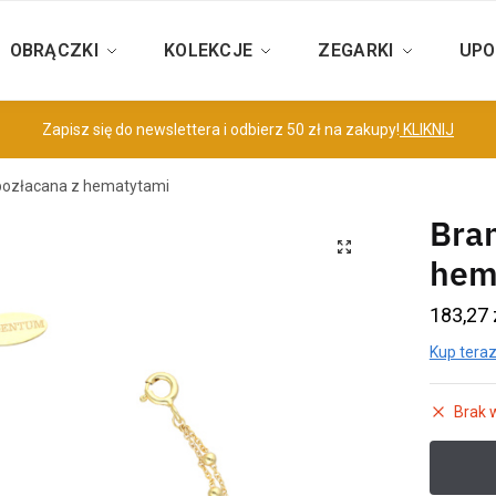
OBRĄCZKI
KOLEKCJE
ZEGARKI
UPO
Zapisz się do newslettera i odbierz 50 zł na zakupy!
KLIKNIJ
pozłacana z hematytami
Bran
hem
183,27
Kup teraz
Brak 