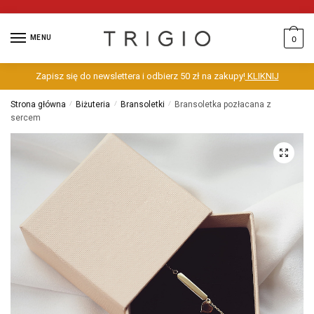
MENU
0
Zapisz się do newslettera i odbierz 50 zł na zakupy!
KLIKNIJ
Strona główna
/
Biżuteria
/
Bransoletki
/
Bransoletka pozłacana z
sercem