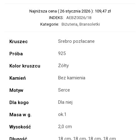
Najniższa cena (
26 stycznia 2026
):
109,47
zł
INDEKS:
AEBZ0026/18
Kategorie:
Biżuteria
,
Bransoletki
Srebro pozłacane
Kruszec
925
Próba
Żółty
Kolor kruszcu
Bez kamienia
Kamień
Serce
Motyw
Dla niej
Dla kogo
ok.1
Masa w g.
2,0 cm
Wysokość
18 cm
,
18 cm
,
18 cm
,
18 cm
Długość