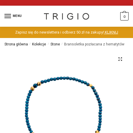
MENU
0
Zapisz się do newslettera i odbierz 50 zł na zakupy!
KLIKNIJ
Strona główna
/
Kolekcje
/
Stone
/
Bransoletka pozłacana z hematytów