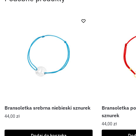
Bransoletka srebrna niebieski sznurek
Bransoletka p
sznurek
44,00
zł
44,00
zł
Dodaj do koszyka
Dod