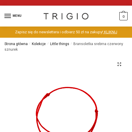
MENU
0
Zapisz się do newslettera i odbierz 50 zł na zakupy!
KLIKNIJ
Strona główna
/
Kolekcje
/
Little things
/
Bransoletka srebrna czerwony
sznurek