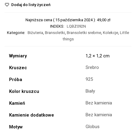
Dodaj do listy życzeń
Najniższa cena (
15 października 2024
):
49,00
zł
INDEKS:
LQBZ092N
Kategorie:
Biżuteria
,
Bransoletki
,
Bransoletki srebrne
,
Kolekcje
,
Little
things
Wymiary
1,2 × 1,2 cm
Srebro
Kruszec
925
Próba
Biały
Kolor kruszcu
Bez kamienia
Kamień
Bez kamienia
Kamienie dodatkowe
Globus
Motyw