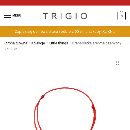
MENU
0
Zapisz się do newslettera i odbierz 50 zł na zakupy!
KLIKNIJ
Strona główna
/
Kolekcje
/
Little things
/
Bransoletka srebrna czerwony
sznurek