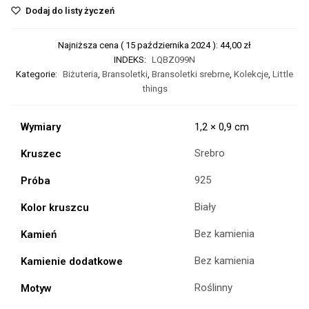
Dodaj do listy życzeń
Najniższa cena (
15 października 2024
):
44,00
zł
INDEKS:
LQBZ099N
Kategorie:
Biżuteria
,
Bransoletki
,
Bransoletki srebrne
,
Kolekcje
,
Little
things
Wymiary
1,2 × 0,9 cm
Srebro
Kruszec
925
Próba
Biały
Kolor kruszcu
Bez kamienia
Kamień
Bez kamienia
Kamienie dodatkowe
Roślinny
Motyw