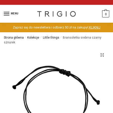
MENU
0
Zapisz się do newslettera i odbierz 50 zł na zakupy!
KLIKNIJ
Strona główna
/
Kolekcje
/
Little things
/
Bransoletka srebrna czarny
sznurek