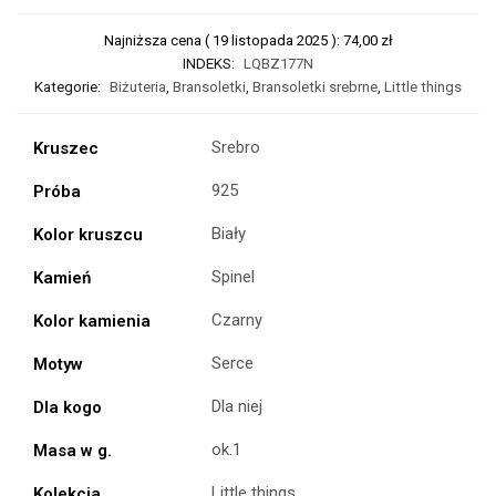
Najniższa cena (
19 listopada 2025
):
74,00
zł
INDEKS:
LQBZ177N
Kategorie:
Biżuteria
,
Bransoletki
,
Bransoletki srebrne
,
Little things
Srebro
Kruszec
925
Próba
Biały
Kolor kruszcu
Spinel
Kamień
Czarny
Kolor kamienia
Serce
Motyw
Dla niej
Dla kogo
ok.1
Masa w g.
Little things
Kolekcja