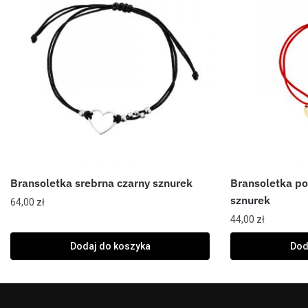
Bransoletka srebrna czarny sznurek
Bransoletka p
sznurek
64,00
zł
44,00
zł
Dodaj do koszyka
Dod