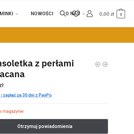
MINKI
NOWOŚCI
O NAS
0,00
zł
0
soletka z perłami
łacana
zł
 i
zapłać za 30 dni z PayPo
w magazynie