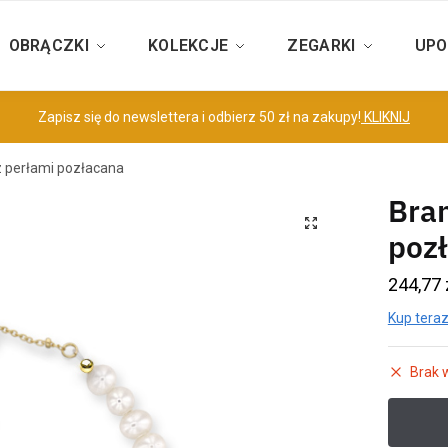
OBRĄCZKI
KOLEKCJE
ZEGARKI
UPO
Zapisz się do newslettera i odbierz 50 zł na zakupy!
KLIKNIJ
z perłami pozłacana
Bran
poz
244,77
Kup teraz
Brak 