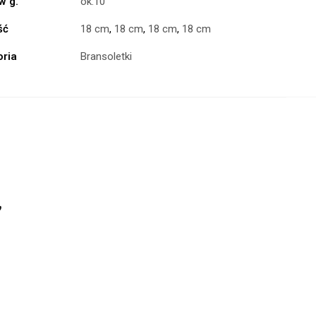
w g.
ok.10
ść
18 cm
,
18 cm
,
18 cm
,
18 cm
oria
Bransoletki
”