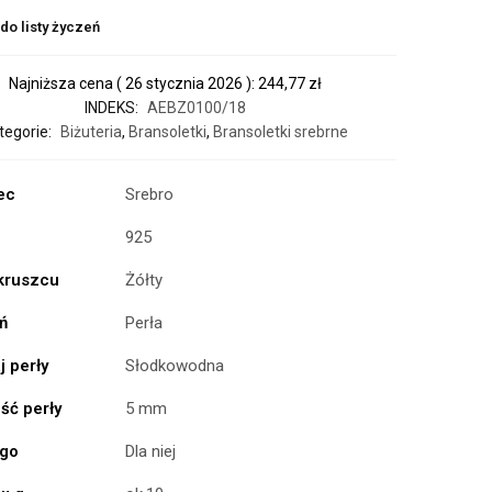
do listy życzeń
Najniższa cena (
26 stycznia 2026
):
244,77
zł
INDEKS:
AEBZ0100/18
tegorie:
Biżuteria
,
Bransoletki
,
Bransoletki srebrne
ec
Srebro
925
 kruszcu
Żółty
ń
Perła
 perły
Słodkowodna
ść perły
5 mm
ogo
Dla niej