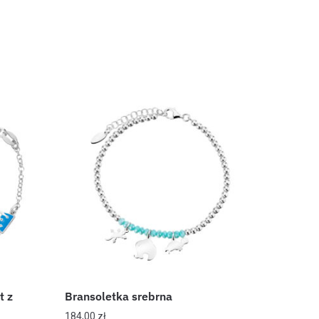
t z
Bransoletka srebrna
184,00
zł