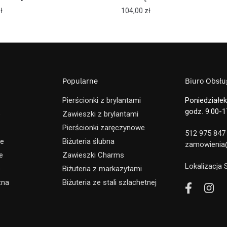
ł
104,00
zł
Popularne
Biuro Obsług
Pierścionki z brylantami
Poniedziałek
godz. 9.00-1
e
Zawieszki z brylantami
Pierścionki zaręczynowe
512 975 847
ne
Biżuteria ślubna
zamowienia@
e
Zawieszki Charms
Lokalizacja
e
Biżuteria z markazytami
zna
Biżuteria ze stali szlachetnej