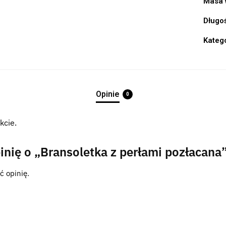
Masa 
Długo
Kateg
Opinie
0
kcie.
inię o „Bransoletka z perłami pozłacana
ć opinię.