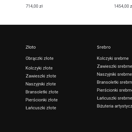
714,00
zł
1454,00
z
Złoto
Srebro
Obrączki złote
Kolczyki srebrne
Zawieszki srebrn
Kolczyki złote
Naszyjniki srebrne
Zawieszki złote
Bransoletki srebr
Naszyjniki złote
Pierścionki srebrn
Bransoletki złote
Łańcuszki srebrn
Pierścionki złote
Biżuteria artystyc
Łańcuszki złote