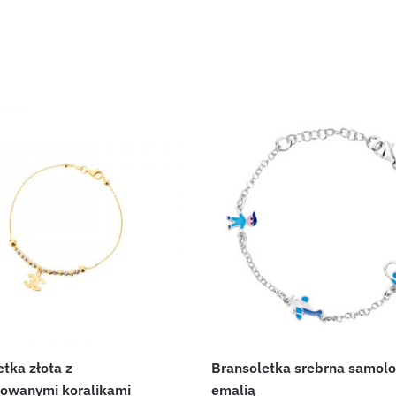
tka złota z
Bransoletka srebrna samolo
owanymi koralikami
emalią